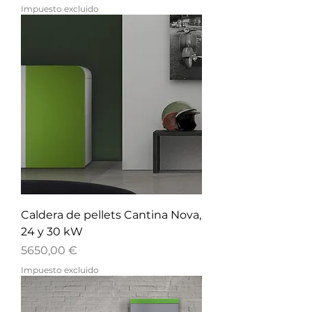
Impuesto excluido
Caldera de pellets Cantina Nova,
24 y 30 kW
Precio
5650,00 €
Impuesto excluido