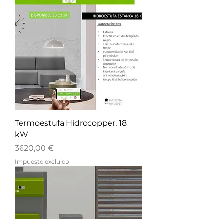
Termoestufa Hidrocopper, 18
kW
Precio
3620,00 €
Impuesto excluido