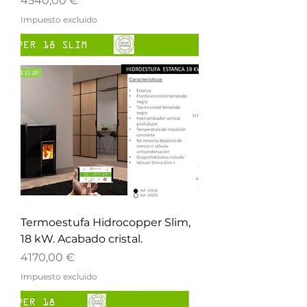
4540,00 €
Impuesto excluido
Termoestufa Hidrocopper Slim,
18 kW. Acabado cristal.
Precio
4170,00 €
Impuesto excluido