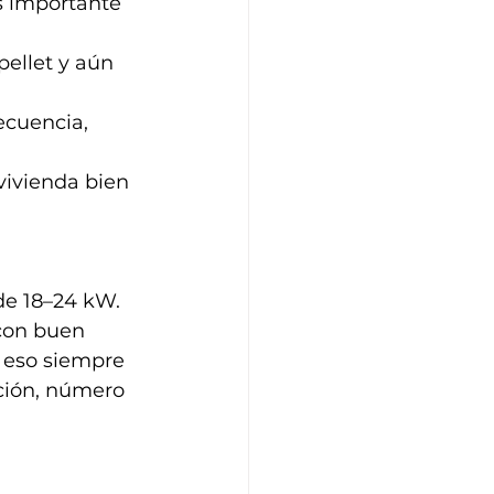
es importante 
pellet y aún 
ecuencia, 
vivienda bien 
de 18–24 kW.
con buen 
 eso siempre 
ción, número 