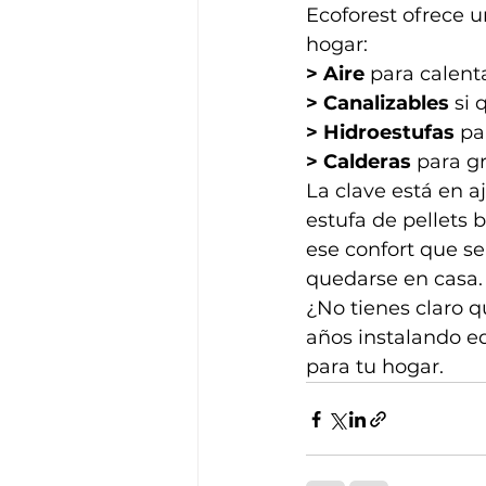
Ecoforest ofrece 
hogar:
> Aire
 para calent
> Canalizables
 si 
> Hidroestufas
 pa
> Calderas
 para g
La clave está en a
estufa de pellets b
ese confort que s
quedarse en casa.
¿No tienes claro 
años instalando e
para tu hogar.