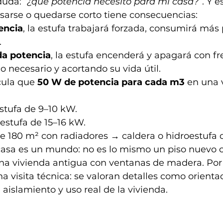
duda: 
“¿qué potencia necesito para mi casa?”
. Y 
asarse o quedarse corto tiene consecuencias:
encia
, la estufa trabajará forzada, consumirá más 
.
a potencia
, la estufa encenderá y apagará con fr
 necesario y acortando su vida útil.
cula que 
50
W de potencia para cada m3
 en una 
stufa de 9–10 kW.
estufa de 15–16 kW.
e 180 m² con radiadores → caldera o hidroestufa 
casa es un mundo: no es lo mismo un piso nuevo 
na vivienda antigua con ventanas de madera. Por
visita técnica: se valoran detalles como orienta
 aislamiento y uso real de la vivienda.