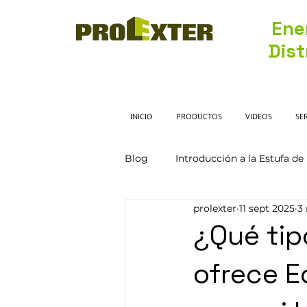
Ene
Dist
INICIO
PRODUCTOS
VIDEOS
SE
Blog
Introducción a la Estufa de 
prolexter
11 sept 2025
3
Guía de compra y selección
¿Qué tip
ofrece E