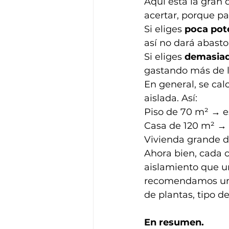
Aquí está la gran 
acertar, porque p
Si eliges 
poca pot
así no dará abasto
Si eliges 
demasiad
gastando más de lo
En general, se cal
aislada. Así:
Piso de 70 m² → e
Casa de 120 m² → 
Vivienda grande d
Ahora bien, cada 
aislamiento que u
recomendamos una 
de plantas, tipo de
En resumen.