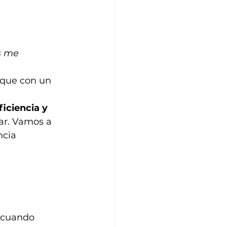
s me 
 que con un 
ficiencia y 
ar. Vamos a 
ncia 
 cuando 