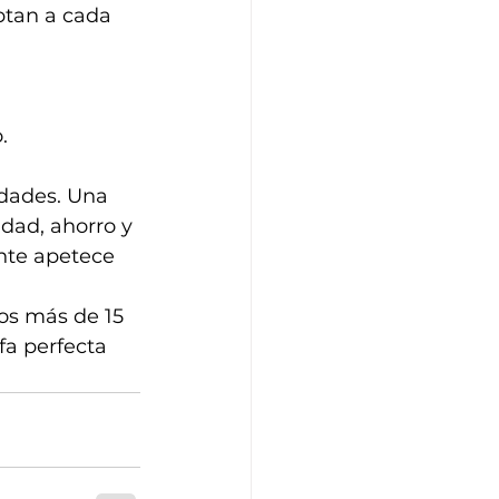
ptan a cada 
.
idades. Una 
idad, ahorro y 
nte apetece 
os más de 15 
a perfecta 