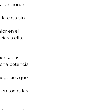
s: funcionan 
la casa sin 
lor en el 
ias a ella.
pensadas 
cha potencia 
negocios que 
 en todas las 