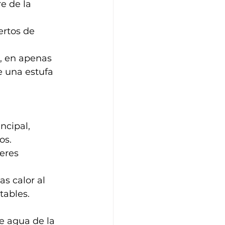
e de la 
ertos de 
e, en apenas 
e una estufa 
ncipal, 
os.
eres 
s calor al 
tables.
e agua de la 